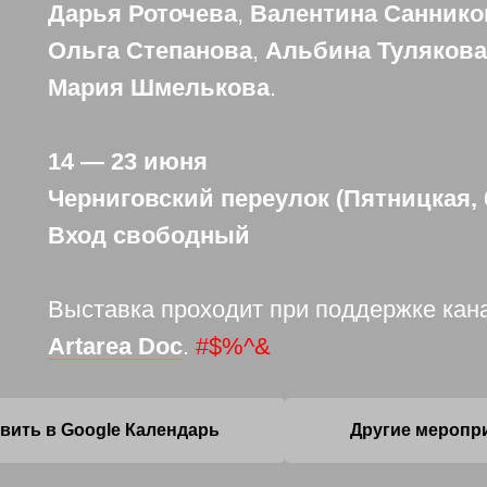
Дарья Роточева
,
Валентина Саннико
Ольга Степанова
,
Альбина Тулякова
Мария Шмелькова
.
14 — 23 июня
Черниговский переулок (Пятницкая, 6/
Вход свободный
Выставка проходит при поддержке кана
Artarea Doc
.
#$%^&
вить в Google Календарь
Другие меропр