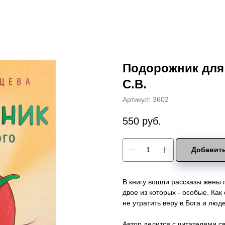
Подорожник для 
С.В.
Артикул:
3602
550
руб.
Добавить
В книгу вошли рассказы жены
двое из которых - особые. Ка
не утратить веру в Бога и люд
Автор делится с читателями с