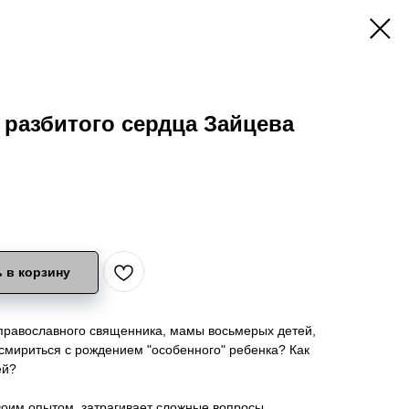
разбитого сердца Зайцева
 в корзину
 православного священника, мамы восьмерых детей,
к смириться с рождением "особенного" ребенка? Как
ей?
воим опытом, затрагивает сложные вопросы