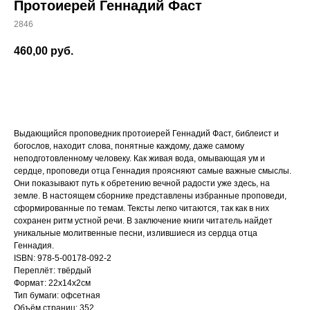
Протоиерей Геннадий Фаст
2846
460,00
руб.
Добавить в корзину
Выдающийся проповедник протоиерей Геннадий Фаст, библеист и
богослов, находит слова, понятные каждому, даже самому
неподготовленному человеку. Как живая вода, омывающая ум и
сердце, проповеди отца Геннадия проясняют самые важные смыслы.
Они показывают путь к обретению вечной радости уже здесь, на
земле. В настоящем сборнике представлены избранные проповеди,
сформированные по темам. Тексты легко читаются, так как в них
сохранен ритм устной речи. В заключение книги читатель найдет
уникальные молитвенные песни, излившиеся из сердца отца
Геннадия.
ISBN: 978-5-00178-092-2
Переплёт: твёрдый
Формат: 22х14х2см
Тип бумаги: офсетная
Объём страниц: 352