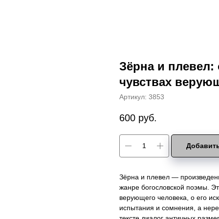
Зёрна и плевел:
чувствах верующ
Артикул:
3853
600
руб.
Добавить
Зёрна и плевел — произведен
жанре богословской поэмы. Это
верующего человека, о его иск
испытания и сомнения, а неред
тексте диалог античных разме