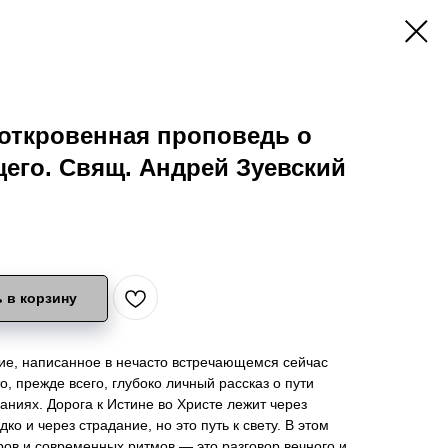
 откровенная проповедь о
его. Свящ. Андрей Зуевский
 в корзину
ие, написанное в нечасто встречающемся сейчас
, прежде всего, глубоко личный рассказ о пути
аниях. Дорога к Истине во Христе лежит через
ко и через страдание, но это путь к свету. В этом
ров и современных ритмов — это разговор вечного и