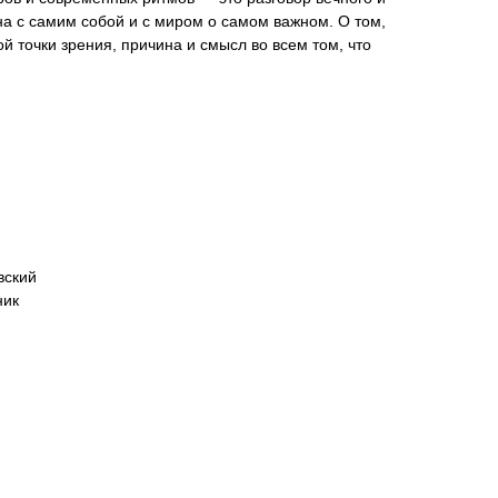
на с самим собой и с миром о самом важном. О том,
кой точки зрения, причина и смысл во всем том, что
вский
ник